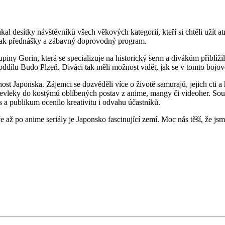
al desítky návštěvníků všech věkových kategorií, kteří si chtěli užít a
 tak přednášky a zábavný doprovodný program.
ny Gorin, která se specializuje na historický šerm a divákům přiblíži
 oddílu Budo Plzeň. Diváci tak měli možnost vidět, jak se v tomto bojov
nost Japonska. Zájemci se dozvěděli více o životě samurajů, jejich cti
řevleky do kostýmů oblíbených postav z anime, mangy či videoher. Sout
s a publikum ocenilo kreativitu i odvahu účastníků.
až po anime seriály je Japonsko fascinující zemí. Moc nás těší, že jsme