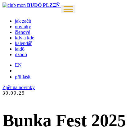
BUDŌ PLZΞŇ
jak začít
novinky
členové
kdy a kde
kalendář
iaidō
džōdō
EN
přihlásit
Zpět na novinky
30.09.25
Bunka Fest 2025