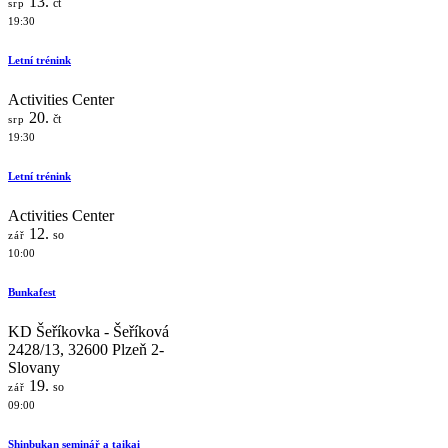
13.
čt
srp
19:30
Letní trénink
Activities Center
20.
čt
srp
19:30
Letní trénink
Activities Center
12.
so
zář
10:00
Bunkafest
KD Šeříkovka - Šeříková
2428/13, 32600 Plzeň 2-
Slovany
19.
so
zář
09:00
Shinbukan seminář a taikai