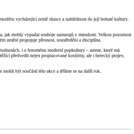
tmosféru vycházející země slunce a nahlédnout do její bohaté kultury.
la, jak mohly vypadat souboje samurajů v minulosti. Velkou pozornost
ém umění propojuje přesnost, soustředění a disciplína.
 a hodnotách, i o fenoménu moderní popkultury – anime, které má
ěžící předvedli nejen propracované kostýmy, ale i herecký projev,
 mohli být součástí této akce a těšíme se na další rok.