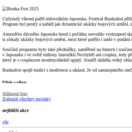
Uplynulý víkend patřil milovníkům Japonska. Festival Bunkafest přilák
Program byl pestrý a nabídl jak dynamické ukázky bojových umění,
Atmosféru dávného Japonska hned z počátku navodilo vystoupení skupi
si získaly ukázky bojových umění, mezi které patřilo i iaidó v podání
Součástí programu byly také přednášky, zaměřené na historii i součas
v Japonsku i ve světě miliony fanoušků.Nechyběl ani cosplay, tedy p
který je s cosplayem neodmyslitelně spjatý. Soutěž sklidila velký ohla
Bunkafest spojil tradici s modernou a ukázal, že od samurajského meče 
Přílohy a odkazy
Stáhnout foto
Zobrazit všechny novinky
nejbližší akce
vše