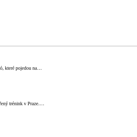
odó, které pojedou na…
vřený trénink v Praze.…