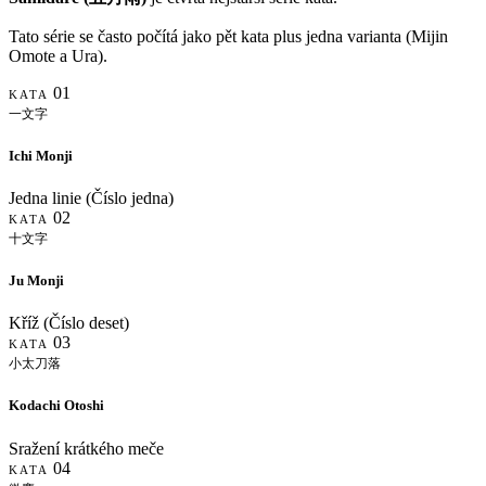
Tato série se často počítá jako pět kata plus jedna varianta (Mijin
Omote a Ura).
01
KATA
一文字
Ichi Monji
Jedna linie (Číslo jedna)
02
KATA
十文字
Ju Monji
Kříž (Číslo deset)
03
KATA
小太刀落
Kodachi Otoshi
Sražení krátkého meče
04
KATA