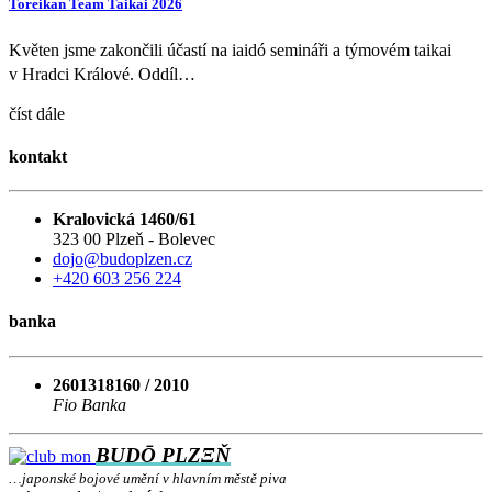
Toreikan Team Taikai 2026
Květen jsme zakončili účastí na iaidó semináři a týmovém taikai
v Hradci Králové. Oddíl…
číst dále
kontakt
Kralovická 1460/61
323 00 Plzeň - Bolevec
dojo@budoplzen.cz
+420 603 256 224
banka
2601318160 / 2010
Fio Banka
BUDŌ PLZΞŇ
…japonské bojové umění v hlavním městě piva