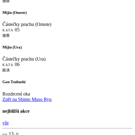
微塵
Mijin (Omote)
Částečky prachu (Omote)
05
KATA
微塵
Mijin (Ura)
Částečky prachu (Ura)
06
KATA
眼潰
Gan Tsubushi
Rozdrcení oka
Zpět na Shinto Muso Ryu
nejbližší akce
vše
13.
čt
srp