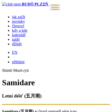
BUDŌ PLZΞŇ
jak začít
novinky
členové
kdy a kde
kalendář
iaidō
džōdō
EN
přihlásit
Shintō Musō-ryū
Samidare
Letní déšť (五月雨)
Samidare (五月雨)
je čtvrtá nejstarší série kata.