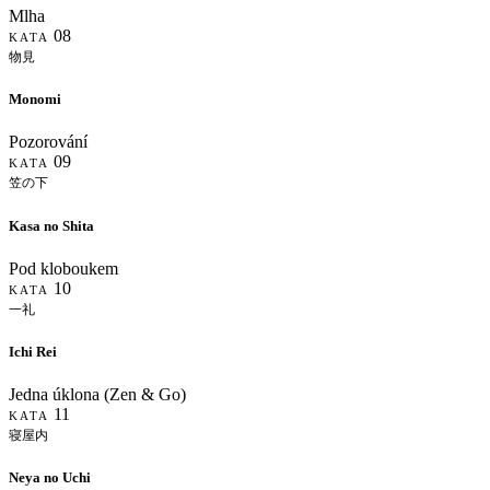
Mlha
08
KATA
物見
Monomi
Pozorování
09
KATA
笠の下
Kasa no Shita
Pod kloboukem
10
KATA
一礼
Ichi Rei
Jedna úklona (Zen & Go)
11
KATA
寝屋内
Neya no Uchi