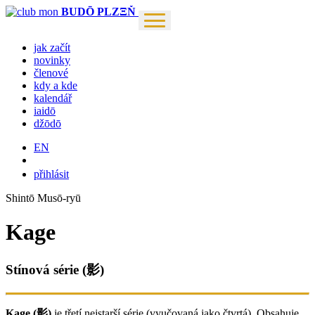
BUDŌ PLZΞŇ
jak začít
novinky
členové
kdy a kde
kalendář
iaidō
džōdō
EN
přihlásit
Shintō Musō-ryū
Kage
Stínová série (影)
Kage (影)
je třetí nejstarší série (vyučovaná jako čtvrtá). Obsahuje