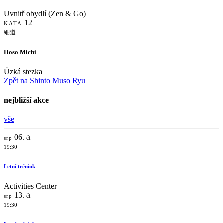
Uvnitř obydlí (Zen & Go)
12
KATA
細道
Hoso Michi
Úzká stezka
Zpět na Shinto Muso Ryu
nejbližší akce
vše
06.
čt
srp
19:30
Letní trénink
Activities Center
13.
čt
srp
19:30