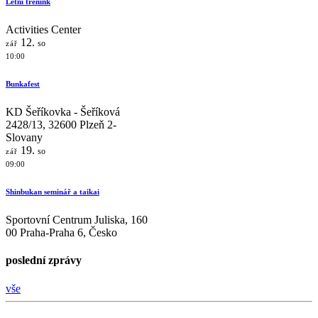
Letní trénink
Activities Center
12.
so
zář
10:00
Bunkafest
KD Šeříkovka - Šeříková
2428/13, 32600 Plzeň 2-
Slovany
19.
so
zář
09:00
Shinbukan seminář a taikai
Sportovní Centrum Juliska, 160
00 Praha-Praha 6, Česko
poslední zprávy
vše