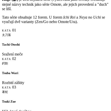
stejné názvy technik jako série Omote, ale jejich provedení a "duch"
se liší.
Tato série obsahuje 12 forem. U forem
Ichi Rei
a
Neya no Uchi
se
vyučují dvě varianty (Zen/Go nebo Omote/Ura).
01
KATA
太刀落
Tachi Otoshi
Sražení meče
02
KATA
鍔割
Tsuba Wari
Rozbití záštity
03
KATA
著杖
Tsuki Zue