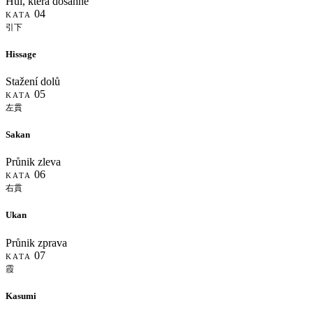
Hůl, která dosáhne
04
KATA
引下
Hissage
Stažení dolů
05
KATA
左貫
Sakan
Průnik zleva
06
KATA
右貫
Ukan
Průnik zprava
07
KATA
霞
Kasumi