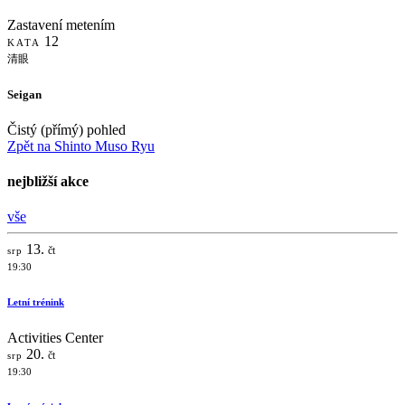
Zastavení metením
12
KATA
清眼
Seigan
Čistý (přímý) pohled
Zpět na Shinto Muso Ryu
nejbližší akce
vše
13.
čt
srp
19:30
Letní trénink
Activities Center
20.
čt
srp
19:30