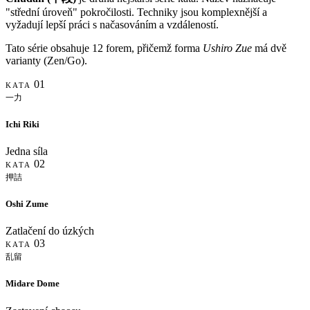
"střední úroveň" pokročilosti. Techniky jsou komplexnější a
vyžadují lepší práci s načasováním a vzdáleností.
Tato série obsahuje 12 forem, přičemž forma
Ushiro Zue
má dvě
varianty (Zen/Go).
01
KATA
一力
Ichi Riki
Jedna síla
02
KATA
押詰
Oshi Zume
Zatlačení do úzkých
03
KATA
乱留
Midare Dome