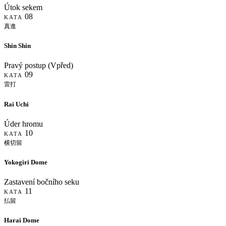
Útok sekem
08
KATA
真進
Shin Shin
Pravý postup (Vpřed)
09
KATA
雷打
Rai Uchi
Úder hromu
10
KATA
横切留
Yokogiri Dome
Zastavení bočního seku
11
KATA
払留
Harai Dome