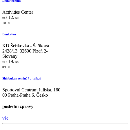
Letní trénink
Activities Center
12.
so
zář
10:00
Bunkafest
KD Šeříkovka - Šeříková
2428/13, 32600 Plzeň 2-
Slovany
19.
so
zář
09:00
Shinbukan seminář a taikai
Sportovní Centrum Juliska, 160
00 Praha-Praha 6, Česko
poslední zprávy
vše