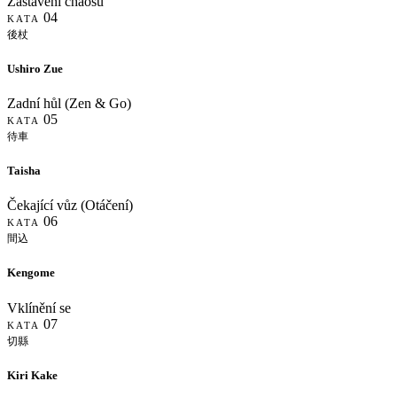
Zastavení chaosu
04
KATA
後杖
Ushiro Zue
Zadní hůl (Zen & Go)
05
KATA
待車
Taisha
Čekající vůz (Otáčení)
06
KATA
間込
Kengome
Vklínění se
07
KATA
切縣
Kiri Kake