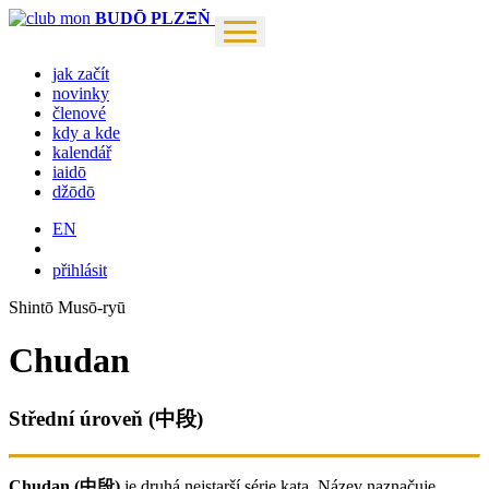
BUDŌ PLZΞŇ
jak začít
novinky
členové
kdy a kde
kalendář
iaidō
džōdō
EN
přihlásit
Shintō Musō-ryū
Chudan
Střední úroveň (中段)
Chudan (中段)
je druhá nejstarší série kata. Název naznačuje