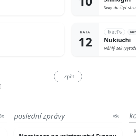
10
Seky do čtyř str
抜き打ち
Tach
KATA
12
Nukiuchi
Náhlý sek (vytaž
Zpět
]
k
poslední zprávy
še
vše