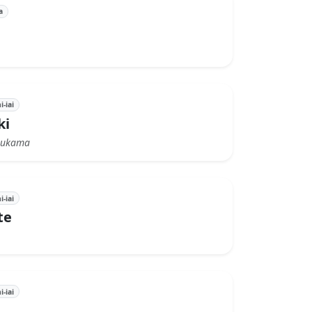
a
i-iai
ki
rukama
i-iai
te
i-iai