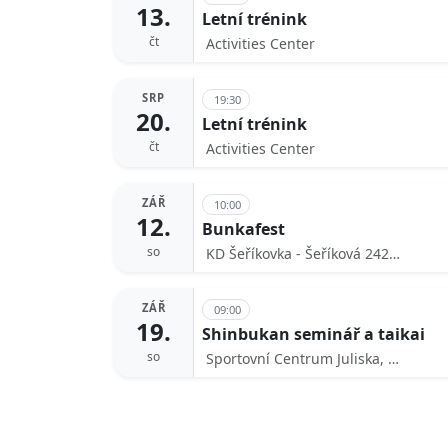
13.
Letní trénink
čt
Activities Center
SRP
19:30
20.
Letní trénink
čt
Activities Center
ZÁŘ
10:00
12.
Bunkafest
so
KD Šeříkovka - Šeříková 2428/13, 32600 Plzeň 2-Slovany
ZÁŘ
09:00
19.
Shinbukan seminář a taikai
so
Sportovní Centrum Juliska, 160 00 Praha-Praha 6, Česko