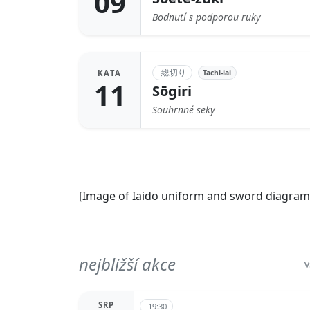
09
Bodnutí s podporou ruky
総切り
Tachi-iai
KATA
11
Sōgiri
Souhrnné seky
[Image of Iaido uniform and sword diagram
nejbližší akce
v
SRP
19:30