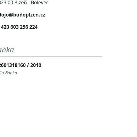
323 00 Plzeň - Bolevec
dojo@budoplzen.cz
+420 603 256 224
anka
2601318160 / 2010
Fio Banka