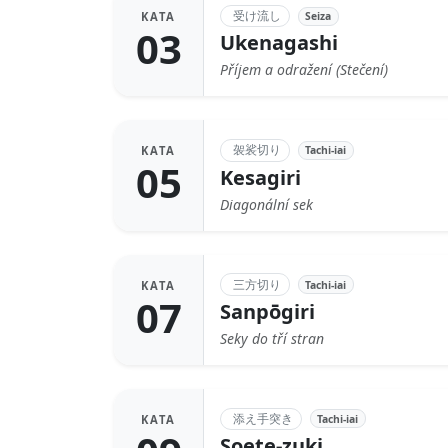
受け流し
Seiza
KATA
03
Ukenagashi
Příjem a odražení (Stečení)
袈裟切り
Tachi-iai
KATA
05
Kesagiri
Diagonální sek
三方切り
Tachi-iai
KATA
07
Sanpōgiri
Seky do tří stran
添え手突き
Tachi-iai
KATA
Soete-zuki