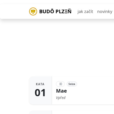
BUDŌ PLZΞŇ
jak začít
novinky
前
Seiza
KATA
01
Mae
Vpřed