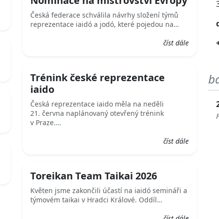
Nominace na mistrovství Evropy
Česká federace schválila návrhy složení týmů
reprezentace iaidó a jodó, které pojedou na…
číst dále
Trénink české reprezentace
b
iaido
Česká reprezentace iaido měla na neděli
21. června naplánovaný otevřený trénink
v Praze.…
číst dále
Toreikan Team Taikai 2026
Květen jsme zakončili účastí na iaidó semináři a
týmovém taikai v Hradci Králové. Oddíl…
číst dále