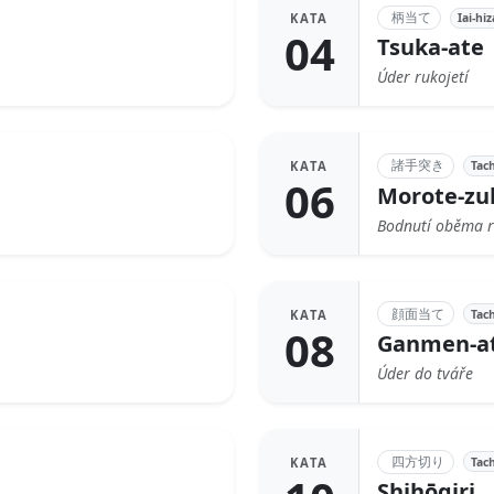
柄当て
Iai-hiz
KATA
04
Tsuka-ate
Úder rukojetí
諸手突き
Tach
KATA
06
Morote-zu
Bodnutí oběma 
顔面当て
Tach
KATA
08
Ganmen-a
Úder do tváře
四方切り
Tach
KATA
Shihōgiri