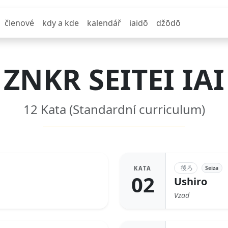
členové
kdy a kde
kalendář
iaidō
džōdō
ZNKR SEITEI IAI
12 Kata (Standardní curriculum)
後ろ
Seiza
KATA
02
Ushiro
Vzad