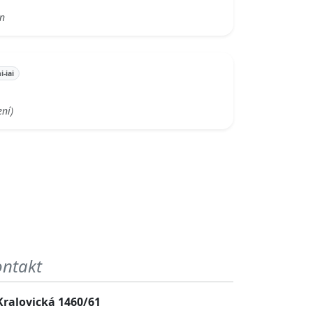
an
i-iai
ení)
ontakt
Kralovická 1460/61